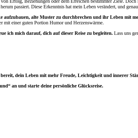
 von Erfolg, Beziehungen oder dem Erreichen bestimmter Ziele. Doch
rum passiert. Diese Erkenntnis hat mein Leben verändert, und genau d
e aufzubauen, alte Muster zu durchbrechen und ihr Leben mit meh
mmer mit einer guten Portion Humor und Herzenswärme.
ue ich mich darauf, dich auf dieser Reise zu begleiten.
Lass uns gem
 bereit, dein Leben mit mehr Freude, Leichtigkeit und innerer Stär
nd“ an und starte deine persönliche Glücksreise.