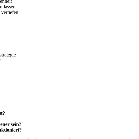
enheit
en lassen
 vertiefen
trategie
n
st?
dener sein?
nktioniert?