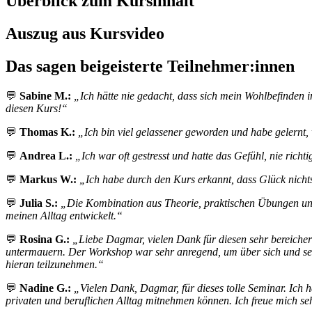
Überblick zum Kursinhalt
Auszug aus Kursvideo
Das sagen beigeisterte Teilnehmer:innen
💬
Sabine M.:
„Ich hätte nie gedacht, dass sich mein Wohlbefinden 
diesen Kurs!“
💬
Thomas K.:
„Ich bin viel gelassener geworden und habe gelernt,
💬
Andrea L.:
„Ich war oft gestresst und hatte das Gefühl, nie richti
💬
Markus W.:
„Ich habe durch den Kurs erkannt, dass Glück nichts
💬
Julia S.:
„Die Kombination aus Theorie, praktischen Übungen und 
meinen Alltag entwickelt.“
💬
Rosina G.:
„Liebe Dagmar, vielen Dank für diesen sehr bereicher
untermauern. Der Workshop war sehr anregend, um über sich und seine
hieran teilzunehmen.“
💬
Nadine G.:
„Vielen Dank, Dagmar, für dieses tolle Seminar. Ich
privaten und beruflichen Alltag mitnehmen können. Ich freue mich se